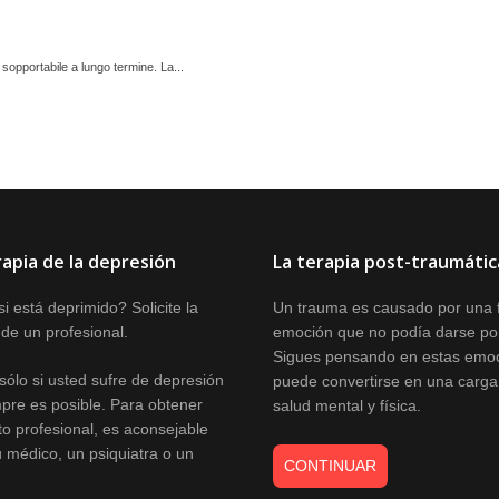
a sopportabile a lungo termine. La...
rapia de la depresión
La terapia post-traumátic
i está deprimido? Solicite la
Un trauma es causado por una 
de un profesional.
emoción que no podía darse po
Sigues pensando en estas emoc
sólo si usted sufre de depresión
puede convertirse en una carga
mpre es posible. Para obtener
salud mental y física.
o profesional, es aconsejable
 médico, un psiquiatra o un
CONTINUAR