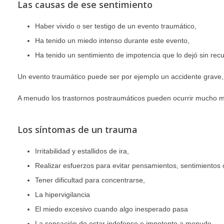
Las causas de ese sentimiento
terapia trauma
Haber vivido o ser testigo de un evento traumático,
Ha tenido un miedo intenso durante este evento,
Ha tenido un sentimiento de impotencia que lo dejó sin recu
Un evento traumático puede ser por ejemplo un accidente grave, 
A menudo los trastornos postraumáticos pueden ocurrir mucho m
Los síntomas de un trauma
Irritabilidad y estallidos de ira,
Realizar esfuerzos para evitar pensamientos, sentimientos 
Tener dificultad para concentrarse,
La hipervigilancia
El miedo excesivo cuando algo inesperado pasa
La sensación de estar indefenso e impotente a menudo,