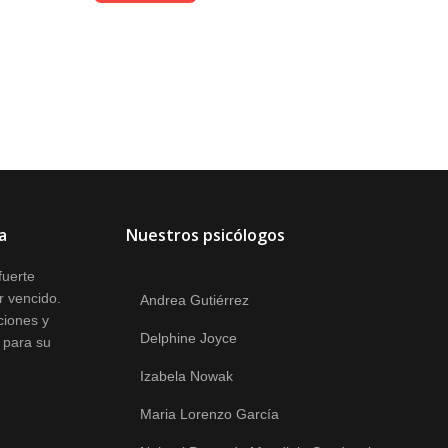
a
Nuestros psicólogos
fuerte
r vencido.
Andrea Gutiérrez
iones y
Delphine Joyce
 para su
Izabela Nowak
Maria Lorenzo García