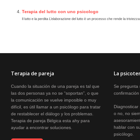
Terapia del lutto con uno psicologo
Il lutto e la perdita L’elaborazione del lutto è un processo che rende la tristezz
Terapia de pareja
La psicote
Cuando la situación de una pareja es tal que
Se pregunta s
las dos personas ya no se “soportan”, o que
confirmación 
la comunicación se vuelve imposible o muy
Diagnosticar 
difícil, es útil llamar a un psicólogo para tratar
o no, no sie
de restablecer el diálogo y los problemas.
asesoramient
Terapia de pareja Bélgica esta ahy para
hablar con su
ayudar a encontrar soluciones.
psicólogo.