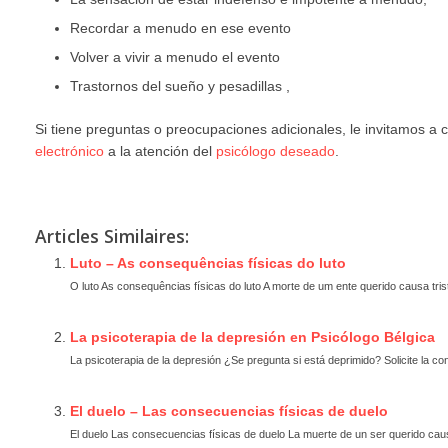
Recordar a menudo en ese evento
Volver a vivir a menudo el evento
Trastornos del sueño y pesadillas ,
Si tiene preguntas o preocupaciones adicionales, le invitamos a
electrónico
a la atención del
psicólogo deseado
.
La terapia post-traumática en Psicólogo Bélgica
Articles Similaires:
Luto – As consequências físicas do luto
O luto As consequências físicas do luto A morte de um ente querido causa tri
La psicoterapia de la depresión en Psicólogo Bélgica
La psicoterapia de la depresión ¿Se pregunta si está deprimido? Solicite la con
El duelo – Las consecuencias físicas de duelo
El duelo Las consecuencias físicas de duelo La muerte de un ser querido caus