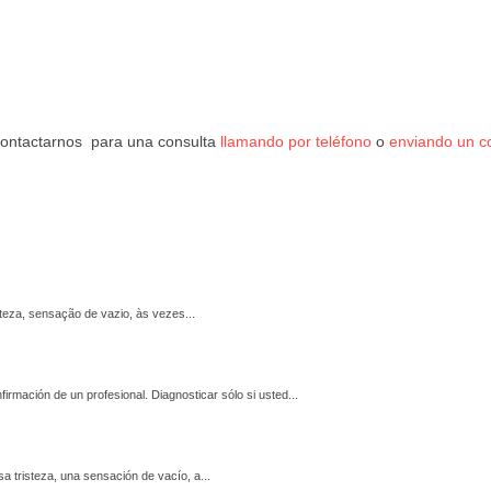
 contactarnos para una consulta
llamando por teléfono
o
enviando un c
steza, sensação de vazio, às vezes...
firmación de un profesional. Diagnosticar sólo si usted...
a tristeza, una sensación de vacío, a...